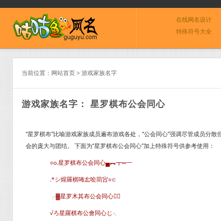
在线网名设计
特殊符号大全
当前位置：
网站首页
>
游戏家族名字
游戏家族名字： 星罗棋布公会同心
“星罗棋布”比喻游戏家族成员遍布游戏各处，“公会同心”强调尽管成员分
会的庞大与团结。 下面为“星罗棋布公会同心”加上特殊符号供参考使用：
○o.星罗棋布公会同心▄︻┳═一
.*シ煋羅棋咘厷哙茼吢○∈
╭▓星罗木其布公会同心∈
√ろ星羅棋布公會同心じ╮