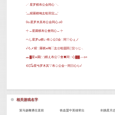
.╯星罗棋布公会同心╰.
′灬煋羅棋咘厷哙茼吢灬′
0o.星罗木其布公会同心.o0
┽→星羅棋布公會同心←┾
ヘし星罗ω棋い布♤公会∵同▽心ぇノ
√ろメ煋∵羅棋ж咘⿳厷㊣哙▦茼░吢ヮじ╮
ﺴ.▓星ж羅(∵)棋え布公♡會▣同∵心▓▓.︵o○
∈ζั͡ޓ星㎯罗木其▽布♤公会︺同▥心ら√
⚫
相关游戏名字
策马扬鞭勇往直前
铁血盟中英雄辈出
剑挑星月