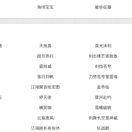
海绵宝宝
被你征服
随
天煞孤
晨光沐剑
踏月而行
剑出锋芒谁敢敌
霸煌威
剑指苍穹
落日归帆
刀劈苍穹显盟魂
江湖聚首绘宏图
血帝临
云
烬灭使
星河赴约
幽冥御
晨曦破晓
云巅逐风
剑舞长空显神威
江湖路长有你伴
狂战戮