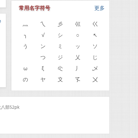
常用名字符号
更多
e
灬
乀
彡
巛
巜
╮
√
シ
○
↖
う
ン
ミ
ッ
ソ
ゝ
つ
ジ
乂
じ
ω
ξ
尐
丿
乄
の
ヤ
〩
孓
〤
八部52pk