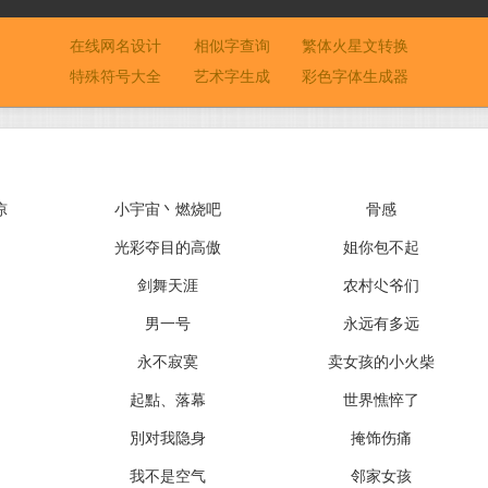
在线网名设计
相似字查询
繁体火星文转换
特殊符号大全
艺术字生成
彩色字体生成器
凉
小宇宙丶燃烧吧
骨感
光彩夺目的高傲
姐你包不起
剑舞天涯
农村尐爷们
男一号
永远有多远
永不寂寞
卖女孩的小火柴
起點、落幕
世界憔悴了
別对我隐身
掩饰伤痛
我不是空气
邻家女孩