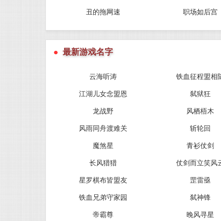
丑的拖网速
职场如后宫
●
最新游戏名字
云海听涛
铁血征程盟相
江湖儿女念盟恩
弑狱狂
龙战野
风栖梧木
风雨同舟渡难关
斩轮回
魔煞星
青衫仗剑
长风猎猎
仗剑而立笑风
星罗棋布皆盟友
罡雷亟
铁血兄弟守家园
弑神锋
帝霸尊
晚风寻星