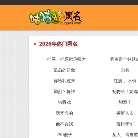
●
2026年热门网名
一把屎一把尿把你喂大
劳资是个好菇
最后的骄傲
另类
你给我过来
红旗 、不倒
霸烈丶枪神
初吻给了奶嘴
独脚戏
脚滑了
我怀念的
善解人衣
他不要我
侵日华军
250傻子
某人、请自重