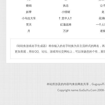
晓锦
执念
公
妖孽
小情绪
龙
小马拉大车
忄意中人忄
花满
梵天
紅蓮战将
一个人
月
万岁
老
《咕咕鱼游戏名字生成器》将你输入的名字转换为非主流样式的网名，再
更加美观，用在QQ、论坛、游戏等社交网站上，可以张扬您的个性，展
本站所涉及的内容均来自网友共享，Guguy
Copyright name.GuGuYu.Com 