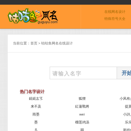
在线网名设计
特殊符号大全
当前位置：
首页
> 咕咕鱼网名在线设计
热门名字设计
錵錵厷孓
狐狸
小风有
来不及
紅蓮戰將
提
雨墨
wei
小詩
墨
榴莲鸡汤
乐
凡
曌
那些