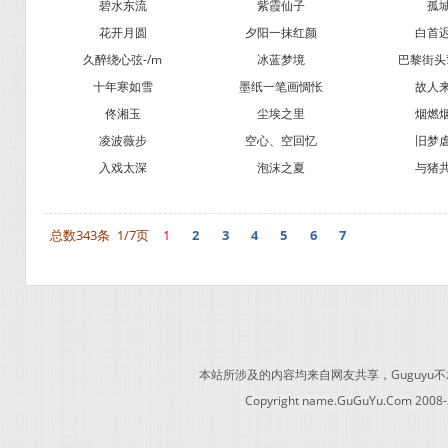
碧水东流
紫霞仙子
孤
花开月圆
夕阳一抹红颜
白首
久醉绕心弦-/m
冰蓝梦境
巴黎街头
十年寒如雪
墨纸一笔画惆怅
故人
佟湘玉
尘埃之里
烟燃
凌波薇步
空心、空回忆
旧梦
入戏太深
泡沫之夏
与猪
总数343条
1/7页
1
2
3
4
5
6
7
本站所涉及的内容均来自网友共享，Guguy
Copyright name.GuGuYu.Com 