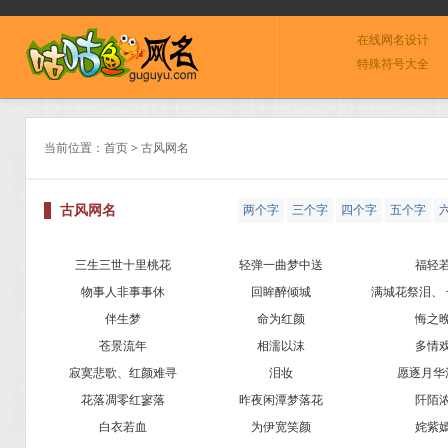
在线网名设计
特殊符号大全
当前位置：
首页
> 古风网名
古风网名
两个字
三个字
四个字
五个字
0
三生三世十里桃花
轻弹一曲梦中送
福轻
物事人非事事休
回眸醉倾城
满城花祭泪、
伴生梦
命为红颜
悔之
苍景流年
相濡以沫
多情
寂寞悲歌、红颜难寻
泪妆
愿逐月华
花落凋零红寥落
昨夜闲潭梦落花
阡陌
白衣若血
为伊宽笑颜
姹紫