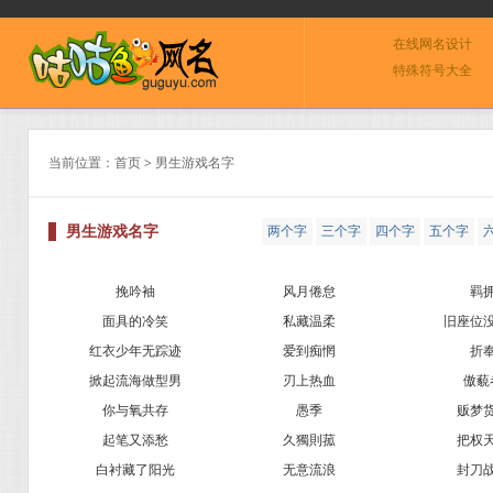
在线网名设计
特殊符号大全
当前位置：
首页
> 男生游戏名字
男生游戏名字
两个字
三个字
四个字
五个字
0
挽吟袖
风月倦怠
羁
面具的冷笑
私藏温柔
旧座位
红衣少年无踪迹
爱到痴惘
折
掀起流海做型男
刃上热血
傲藐
你与氧共存
愚季
贩梦
起笔又添愁
久獨則菰
把权
白衬藏了阳光
无意流浪
封刀