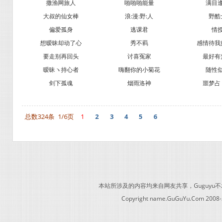
撒渔网旅人
啪啪啪能量
满目
大叔的仙女棒
浪:漫:野:人
野酷
偏爱孤身
逃课君
情
想暧昧却动了心
秀不羁
感情待我
要走别再回头
讨喜冤家
最好有
暧昧ヽ持心者
嗨翻你的小菊花
随性
剑下孤魂
烟雨洛神
噩梦占
总数324条
1/6页
1
2
3
4
5
6
本站所涉及的内容均来自网友共享，Guguy
Copyright name.GuGuYu.Com 