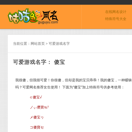
在线网名设计
特殊符号大全
当前位置：
网站首页
>
可爱游戏名字
可爱游戏名字： 傻宝
我很傻，但我很可爱！你很傻，但却是我的宝贝乖乖！我的傻宝，一种暧昧
吗？可爱网名推荐女生使用！ 下面为“傻宝”加上特殊符号供参考使用：
∈傻宝√
ノぃ儍寶℡²
メ傻宝ヮ
コ傻寶セ