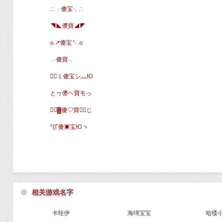
∴╭傻宝╮∴
◥◣儍寶◢◤
o.↗傻宝↖.o
╭傻寶╮
╭ミ傻宝シ灬Ю
とヮ儍ヘ寶モっ
╭▓傻♡寶∈じ
°{Г傻▣宝Юヽ
⚫
相关游戏名字
卡哇伊
海绵宝宝
哈喽