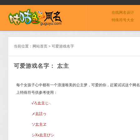
在线网名设计
特殊符号大全
当前位置：
网站首页
>
可爱游戏名字
可爱游戏名字： 厷主
每个女孩子心中都有一个浪漫唯美的公主梦，可爱的你，赶紧试试这个网名！
上特殊符号供参考使用：
√ろ厷主じ╮
メ厷註ヮ
ソ厷主ヱ
シXx厷主びシ