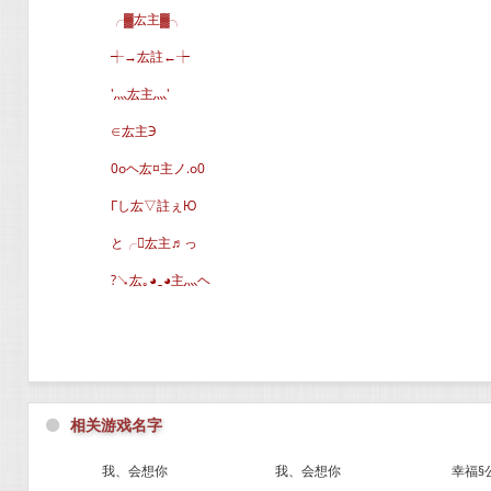
╭▓厷主▓╮
┽→厷註←┾
′灬厷主灬′
∈厷主Э
0oヘ厷¤主ノ.o0
Гし厷▽註ぇЮ
と╭厷主♬っ
?↘厷｡◕‿◕主灬ヘ
⚫
相关游戏名字
我、会想你
我、会想你
幸福§