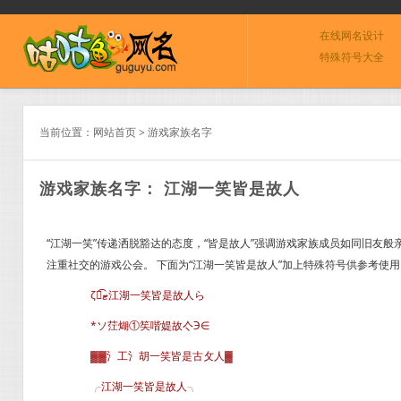
在线网名设计
特殊符号大全
当前位置：
网站首页
>
游戏家族名字
游戏家族名字： 江湖一笑皆是故人
“江湖一笑”传递洒脱豁达的态度，“皆是故人”强调游戏家族成员如同旧友
注重社交的游戏公会。 下面为“江湖一笑皆是故人”加上特殊符号供参考使用
ζั͡ޓ江湖一笑皆是故人ら
*ソ茳煳①笶喈媞故亽Э∈
▓▓氵工氵胡一笑皆是古攵人▓
╭江湖一笑皆是故人╮