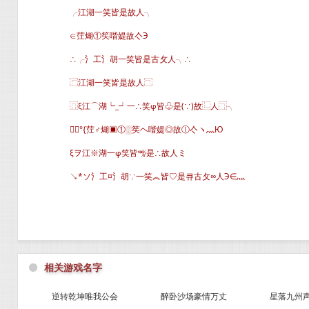
╭江湖一笑皆是故人╮
∈茳煳①笶喈媞故亽Э
∴╭氵工氵胡一笑皆是古攵人╮∴
⿸江湖一笑皆是故人⿹
⿵ξ江⌒湖┕_┙一∴笑φ皆♧是(∵)故⿺人⿹╮
╭°{茳♂煳▣①░笶ヘ喈媞◎故ⓛ亽ヽ灬Ю
ξヲ江※湖一φ笑皆㎯是∴故人ミ
↘*ソ氵工¤氵胡∵一笑︽皆♡是큐古攵∞人Э∈灬
⚫
相关游戏名字
逆转乾坤唯我公会
醉卧沙场豪情万丈
星落九州