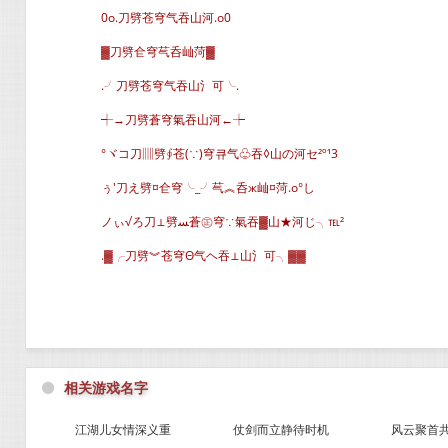
0o.刀劈苍穹气吞山河.o0
▓刀劈仺穹芞呑屾菏▓
.╯刀劈苍穹气吞山氵可╰.
┽→刀劈蒼穹氣吞山河←┾
°ヾコ刀▥劈∮苍(∵)穹큐气♧吞◊山の河セ²º¹3
ぅ′刀え劈¤仺穹╰_╯芞︽呑ж屾¤菏.o°し
ノぃ√ろ刀⊥劈ﺴ蒼㊣穹∵氣吞▓山★河じ╮℡²
.▓╭刀劈︾苍穹Θ气ヘ吞⊥山氵可╮▓▓
⚫
相关游戏名字
江湖儿女情深义重
仗剑而立静待时机
风云聚首