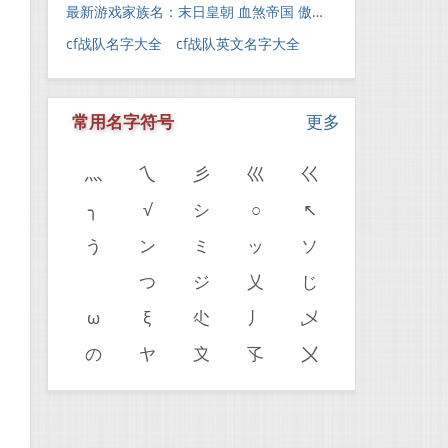
最新游戏家族名：末日皇朝 血煞帝国 傲霸天下 灭神一族
cf战队名字大全 cf战队英文名字大全
常用名字符号
更多
灬
乀
彡
巛
巜
╮
√
シ
○
↖
う
ン
ミ
ッ
ソ
ゝ
つ
ジ
乂
じ
ω
ξ
尐
丿
乄
の
ヤ
〩
孓
〤
。