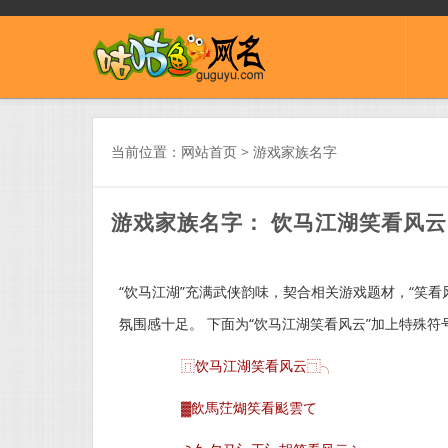
当前位置：
网站首页
>
游戏家族名字
游戏家族名字： 饮马江湖笑看风云
“饮马江湖”充满武侠韵味，契合相关游戏题材，“笑
氛围感十足。 下面为“饮马江湖笑看风云”加上特殊符
⿵饮马江湖笑看风云⿹╮
▓飲馬茳煳笶看颩雲て