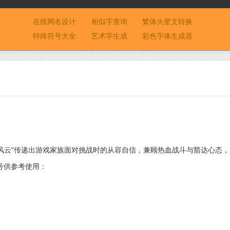
在线网名设计
相似字查询
繁体火星文转换
特殊符号大全
艺术字生成
彩色字体生成器
看风云”传递出游戏家族面对挑战时的从容自信，兼顾热血战斗与豁达心态，
号供参考使用：