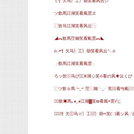
ミ饣欠马氵工氵胡笑看风云シ
ソ飲馬江湖笑看風雲ヱ
⿸饮马江湖笑看风云⿹
◢︻飲馬茳煳笶看颩雲︻◣
o.↗饣欠马氵工氵胡笑看风云↖.o
╭飲馬江湖笑看風雲╮
ろッ饮▧马ぴ江Ж湖♤笑⊙看の风◈云くび
⿸ツ飲☺馬┕_┙茳⿺煳╰_╯笶▥看㎯颩▧雲
∈飲▣馬｡◕‿◕江湖▓笑₪看風¤雲√じ
╭⿵饣欠ⓛ马☆氵工▥氵胡∞笑(∵)看シ风