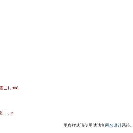
こしovё
∵云⿹╮♬
更多样式请使用咕咕鱼
网名设计
系统