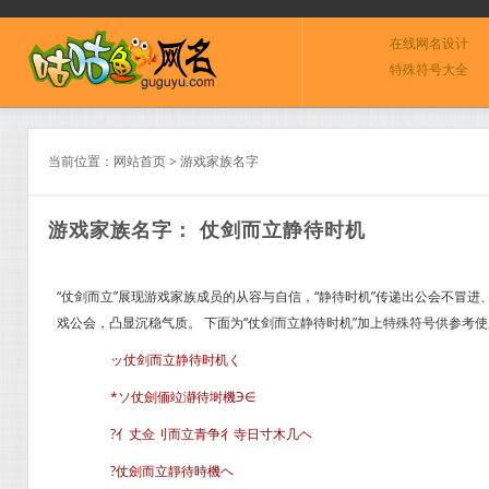
在线网名设计
特殊符号大全
当前位置：
网站首页
>
游戏家族名字
游戏家族名字： 仗剑而立静待时机
“仗剑而立”展现游戏家族成员的从容与自信，“静待时机”传递出公会不冒
戏公会，凸显沉稳气质。 下面为“仗剑而立静待时机”加上特殊符号供参考
ッ仗剑而立静待时机く
*ソ仗劍侕竝瀞待埘機Э∈
?亻丈佥刂而立青争彳寺日寸木几ヘ
?仗劍而立靜待時機ヘ