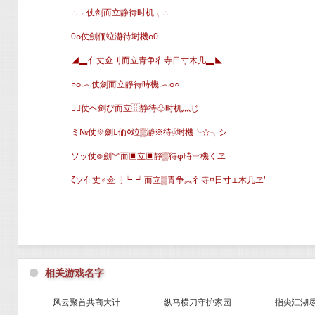
∴╭仗剑而立静待时机╮∴
0o仗劍侕竝瀞待埘機o0
◢▂亻丈佥刂而立青争彳寺日寸木几▂◣
○o.︵仗劍而立靜待時機.︵o○
↘仗ヘ剑ぴ而立⿲静待♧时机灬じ
ミ№仗※劍侕◊竝▒瀞※待∮埘機╰☆╮シ
ソッ仗⊙劍︾而▣立▣靜▒待φ時︺機くヱ
ζソ亻丈♂佥刂┕_┙而立▒青争︽彳寺¤日寸⊥木几ヱ′
⚫
相关游戏名字
风云聚首共商大计
纵马横刀守护家园
指尖江湖