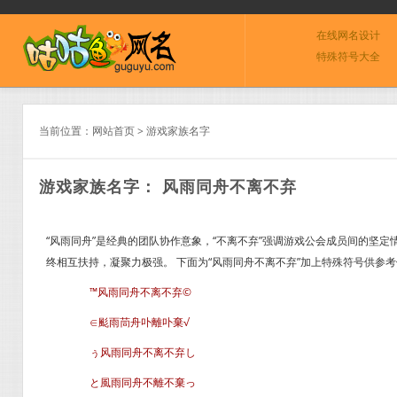
在线网名设计
特殊符号大全
当前位置：
网站首页
>
游戏家族名字
游戏家族名字： 风雨同舟不离不弃
“风雨同舟”是经典的团队协作意象，“不离不弃”强调游戏公会成员间的坚
终相互扶持，凝聚力极强。 下面为“风雨同舟不离不弃”加上特殊符号供参
™风雨同舟不离不弃©
∈颩雨茼舟卟離卟棄√
ぅ风雨同舟不离不弃し
と風雨同舟不離不棄っ