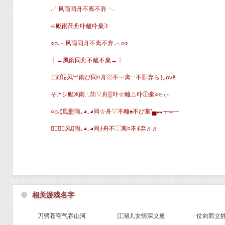
.╯风雨同舟不离不弃╰.
∈颩雨茼舟卟離卟棄Э
○o.︵风雨同舟不离不弃.︵o○
┽→風雨同舟不離不棄←┾
⿸ζั͡ޓ风︾雨ぴ同¤舟▧不︺离∵不▥弃らしovё
そ.*シ颩Ж雨∴茼▽舟▒卟☆離△卟ⓛ棄○∈ぃ
○o.ζ風▦雨｡◕‿◕同☆舟▽不離♠不ぴ棄′▄︻┳═一
╭╭风雨｡◕‿◕同∮舟不⿲离¤不∮弃♬♬
⚫
相关游戏名字
刀劈苍穹气吞山河
江湖儿女情深义重
仗剑而立