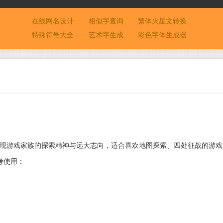
在线网名设计
相似字查询
繁体火星文转换
特殊符号大全
艺术字生成
彩色字体生成器
”展现游戏家族的探索精神与远大志向，适合喜欢地图探索、四处征战的游戏
考使用：