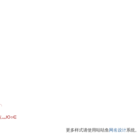
☆╮
方灬Ю○∈
更多样式请使用咕咕鱼
网名设计
系统