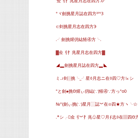
′佥刂扌兆星月志在四方.o°
°ヾ劍挑星月誌在四方²º¹3
∈剑挑星月志在四方Э
.╯劍挑煋仴綕恠④方╰.
▓佥刂扌兆星月志在四方▓
◢▂劍挑星月誌在四方▂◣
ミ.♪剑░挑╰_╯星◊月志ニ在◊四♡方㏓シ
″と劍♠挑Θ煋ぃ仴綕(∵)恠④∵方っ°o0
№°{劍ぃ挑(∵)星月⿲誌︾在⊙四★方ヽ╰
.*シ╭佥刂︾扌兆♧星♡月∮志◊在▥四Θ