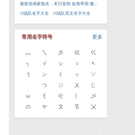
最新游戏家族名：末日皇朝 血煞帝国 傲霸天下 灭神一族
cf战队名字大全 cf战队英文名字大全
常用名字符号
更多
灬
乀
彡
巛
巜
╮
√
シ
○
↖
う
ン
ミ
ッ
ソ
ゝ
つ
ジ
乂
じ
ω
ξ
尐
丿
乄
の
ヤ
〩
孓
〤
。