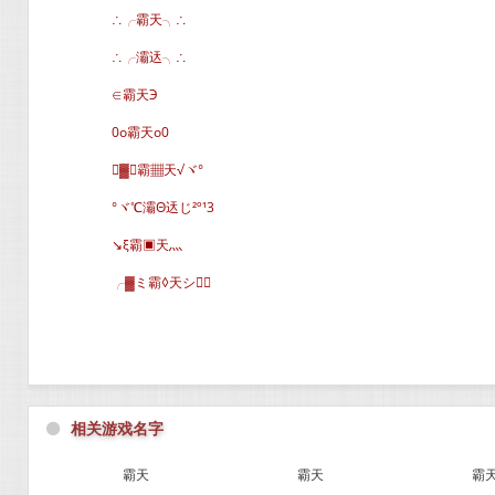
∴╭霸天╮∴
∴╭灞迗╮∴
∈霸天Э
0o霸天o0
▓∈霸▦天√ヾ°
°ヾ℃灞Θ迗じ²º¹3
↘ξ霸▣天灬
╭▓ミ霸◊天シ∈
⚫
相关游戏名字
霸天
霸天
霸