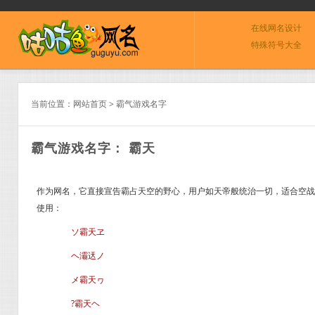
在线网名设计
特殊符号大全
当前位置：
网站首页
>
霸气游戏名字
霸气游戏名字： 霸天
作为网名，它直接宣告霸占天空的野心，用户如天帝般统治一切，适合空战游
使用：
ソ霸天ヱ
ヘ灞迗ノ
メ霸天ヮ
?霸天ヘ