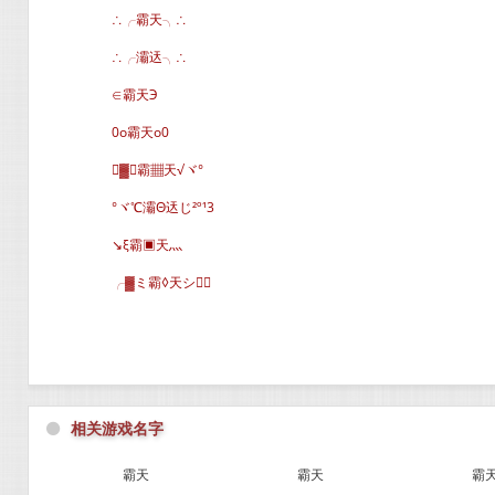
∴╭霸天╮∴
∴╭灞迗╮∴
∈霸天Э
0o霸天o0
▓∈霸▦天√ヾ°
°ヾ℃灞Θ迗じ²º¹3
↘ξ霸▣天灬
╭▓ミ霸◊天シ∈
⚫
相关游戏名字
霸天
霸天
霸