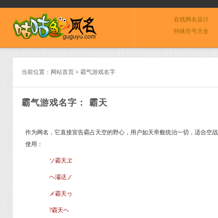
在线网名设计
特殊符号大全
当前位置：
网站首页
>
霸气游戏名字
霸气游戏名字： 霸天
作为网名，它直接宣告霸占天空的野心，用户如天帝般统治一切，适合空战游
使用：
ソ霸天ヱ
ヘ灞迗ノ
メ霸天ヮ
?霸天ヘ