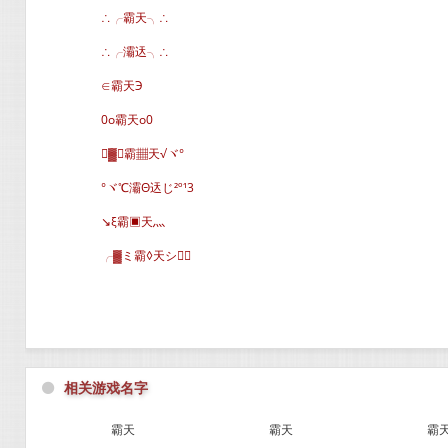
∴╭霸天╮∴
∴╭灞迗╮∴
∈霸天Э
0o霸天o0
▓∈霸▦天√ヾ°
°ヾ℃灞Θ迗じ²º¹3
↘ξ霸▣天灬
╭▓ミ霸◊天シ∈
⚫
相关游戏名字
霸天
霸天
霸