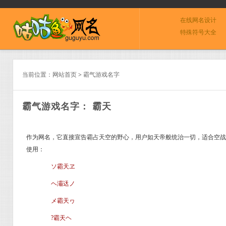
在线网名设计
特殊符号大全
当前位置：
网站首页
>
霸气游戏名字
霸气游戏名字： 霸天
作为网名，它直接宣告霸占天空的野心，用户如天帝般统治一切，适合空战游
使用：
ソ霸天ヱ
ヘ灞迗ノ
メ霸天ヮ
?霸天ヘ