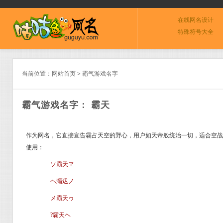
在线网名设计
特殊符号大全
当前位置：
网站首页
>
霸气游戏名字
霸气游戏名字： 霸天
作为网名，它直接宣告霸占天空的野心，用户如天帝般统治一切，适合空战游
使用：
ソ霸天ヱ
ヘ灞迗ノ
メ霸天ヮ
?霸天ヘ