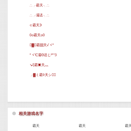
∴╭霸天╮∴
∴╭灞迗╮∴
∈霸天Э
0o霸天o0
▓∈霸▦天√ヾ°
°ヾ℃灞Θ迗じ²º¹3
↘ξ霸▣天灬
╭▓ミ霸◊天シ∈
⚫
相关游戏名字
霸天
霸天
霸