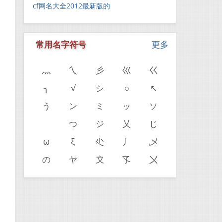
cf网名大全2012最新版的
常用名字符号
更多
灬
乀
彡
巛
巜
╮
√
シ
○
↖
う
ン
ミ
ッ
ソ
ゝ
つ
ジ
乂
じ
ω
ξ
尐
丿
乄
の
ヤ
〩
孓
〤
。