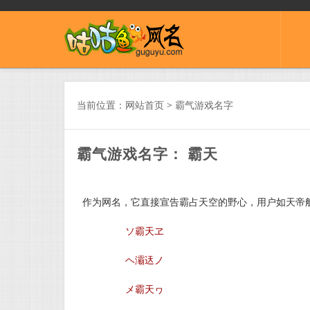
当前位置：
网站首页
>
霸气游戏名字
霸气游戏名字： 霸天
作为网名，它直接宣告霸占天空的野心，用户如天帝般
ソ霸天ヱ
ヘ灞迗ノ
メ霸天ヮ