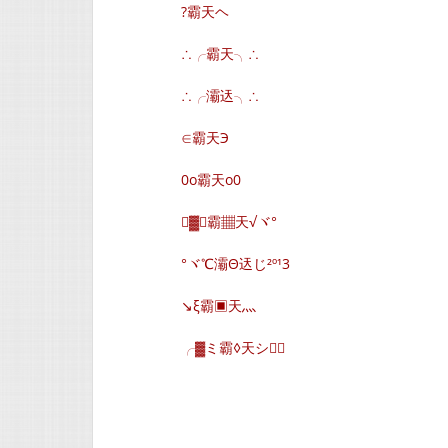
?霸天ヘ
∴╭霸天╮∴
∴╭灞迗╮∴
∈霸天Э
0o霸天o0
▓∈霸▦天√ヾ°
°ヾ℃灞Θ迗じ²º¹3
↘ξ霸▣天灬
╭▓ミ霸◊天シ∈