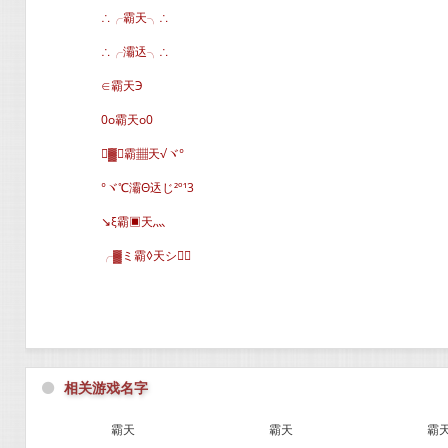
∴╭霸天╮∴
∴╭灞迗╮∴
∈霸天Э
0o霸天o0
▓∈霸▦天√ヾ°
°ヾ℃灞Θ迗じ²º¹3
↘ξ霸▣天灬
╭▓ミ霸◊天シ∈
⚫
相关游戏名字
霸天
霸天
霸