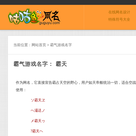
在线网名设计
特殊符号大全
当前位置：
网站首页
>
霸气游戏名字
霸气游戏名字： 霸天
作为网名，它直接宣告霸占天空的野心，用户如天帝般统治一切，适合空战游
使用：
ソ霸天ヱ
ヘ灞迗ノ
メ霸天ヮ
?霸天ヘ