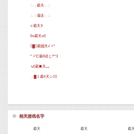
∴╭霸天╮∴
∴╭灞迗╮∴
∈霸天Э
0o霸天o0
▓∈霸▦天√ヾ°
°ヾ℃灞Θ迗じ²º¹3
↘ξ霸▣天灬
╭▓ミ霸◊天シ∈
⚫
相关游戏名字
霸天
霸天
霸