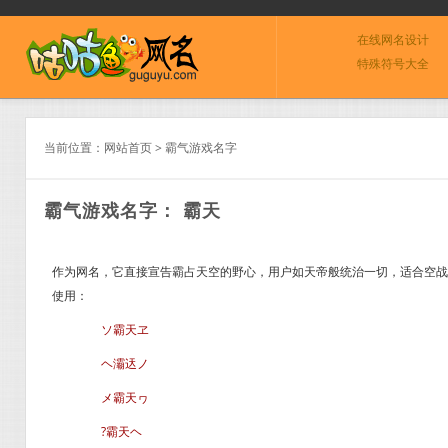
在线网名设计
特殊符号大全
当前位置：
网站首页
>
霸气游戏名字
霸气游戏名字： 霸天
作为网名，它直接宣告霸占天空的野心，用户如天帝般统治一切，适合空战游
使用：
ソ霸天ヱ
ヘ灞迗ノ
メ霸天ヮ
?霸天ヘ