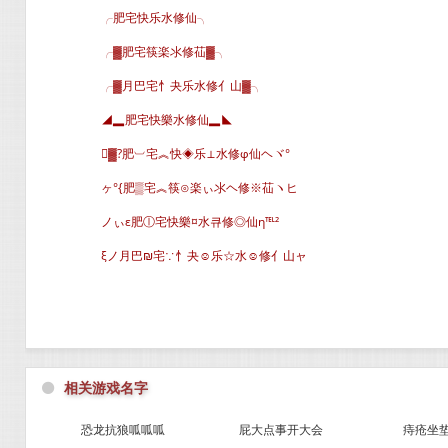
╭肥宅快乐水修仙╮
╭▓肥宅筷楽氺修苮▓╮
╭▓月巴宅忄夬乐水修亻山▓╮
◢▂肥宅快樂水修仙▂◣
▓?肥︺宅︽快◈乐⊥水修φ仙ヘヾ°
ヶ°{肥▒宅︽筷⊙楽ぃ氺ヘ修※苮ヽヒ
ノぃε肥ⓛ宅快樂¤水큐修◎仙η℡²
ξノ月巴₪宅∵忄夬☺乐☆水☺修亻山ャ
⚫
相关游戏名字
恐龙抗狼呱呱呱
屁大点事开大会
痔疮坐