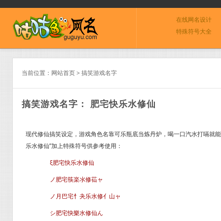
在线网名设计
特殊符号大全
当前位置：
网站首页
>
搞笑游戏名字
搞笑游戏名字： 肥宅快乐水修仙
现代修仙搞笑设定，游戏角色名靠可乐瓶底当炼丹炉，喝一口汽水打嗝就能
乐水修仙”加上特殊符号供参考使用：
ξ肥宅快乐水修仙
ノ肥宅筷楽氺修苮ャ
ノ月巴宅忄夬乐水修亻山ャ
シ肥宅快樂水修仙ん