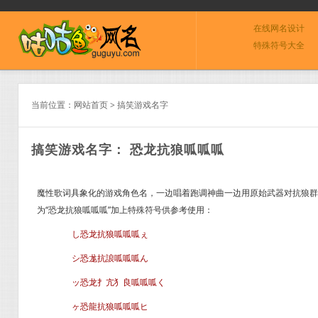
在线网名设计
特殊符号大全
当前位置：
网站首页
>
搞笑游戏名字
搞笑游戏名字： 恐龙抗狼呱呱呱
魔性歌词具象化的游戏角色名，一边唱着跑调神曲一边用原始武器对抗狼群
为“恐龙抗狼呱呱呱”加上特殊符号供参考使用：
し恐龙抗狼呱呱呱ぇ
シ恐尨抗誏呱呱呱ん
ッ恐龙扌亢犭良呱呱呱く
ヶ恐龍抗狼呱呱呱ヒ