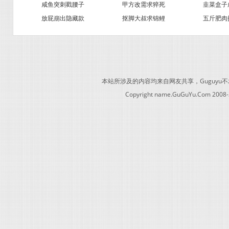
咸鱼突刺戳腰子
甲方改需求猝死
韭菜盒子
放屁崩出隐藏款
抠脚大叔求锦鲤
五斤肥肉
本站所涉及的内容均来自网友共享，Guguy
Copyright name.GuGuYu.Com 