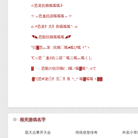
∈恐龙抗狼呱呱呱Э
┽→恐尨抗誏呱呱呱←┾
o.↗恐龙扌亢犭良呱呱呱↖.o
◥◣恐龍抗狼呱呱呱◢◤
°{▓恐︽龙∵抗狼⿵呱♠呱ぴ呱ヾ°ヽ
℃ッ恐⌒尨∮抗♤誏﹌呱ニ呱︽呱くじ
▓╰╮恐龍の抗ⓞ狼(∵)呱♂呱▓呱↖.oて
.▓°{恐Ж龙ⓛ扌亢⿵犭良┕_┙呱▓呱呱ヽ▓▓
⚫
相关游戏名字
屁大点事开大会
痔疮坐垫传奇
外卖小哥