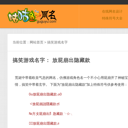
在线网名设计
特殊符号大全
当前位置：
网站首页
>
搞笑游戏名字
搞笑游戏名字： 放屁崩出隐藏款
荒诞中带着欧皇气息的网名，仿佛游戏角色名一个不小心用屁崩开了神秘宝
情，搞笑中带着玄学。 下面为“放屁崩出隐藏款”加上特殊符号供参考使用：
0o放屁崩出隐藏款.o0
ヾ放屁崩詘隱藏款ポ
№方攵屁崩出阝急藏款╰☆╮
╭放屁崩出隱藏款♬