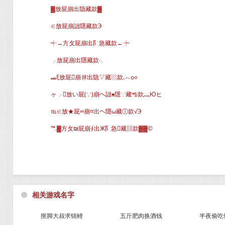
▓放屁崩出隐藏款▓
∈放屁崩詘隱藏款Э
┽→方攵屁崩出阝急藏款←┾
╭放屁崩出隱藏款╮
ﺴξ放屁崩큐出隐▽藏▧款.︵o○
ヶ╭放い屁(∵)崩ヘ詘♠隱∵藏㎯款灬Юヒ
℡∈放★屁∞崩¤出ヘ隱ω藏ⓛ款√Э
™.▓方攵₪屁崩∮出Ж阝急藏▥款▓▓©
⚫
相关游戏名字
抠脚大叔求锦鲤
五斤肥肉换酒钱
半夜偷吃