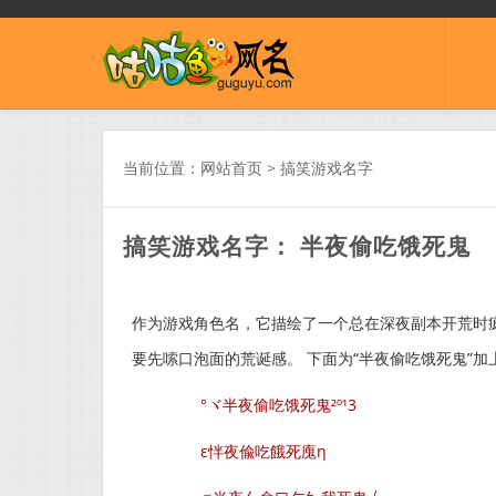
当前位置：
网站首页
>
搞笑游戏名字
搞笑游戏名字： 半夜偷吃饿死鬼
作为游戏角色名，它描绘了一个总在深夜副本开荒时疯
要先嗦口泡面的荒诞感。 下面为“半夜偷吃饿死鬼”
°ヾ半夜偷吃饿死鬼²º¹3
ε怑夜偸吃餓死廆η