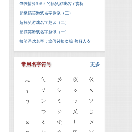
剑侠情缘3里面的搞笑游戏名字赏析
超级搞笑游戏名字趣谈（三）
超搞笑游戏名字趣谈（二）
超搞笑游戏名字趣谈（一）
搞笑游戏名字：拿假钞换贞操 善解人衣
常用名字符号
更多
灬
乀
彡
巛
巜
╮
√
シ
○
↖
う
ン
ミ
ッ
ソ
ゝ
つ
ジ
乂
じ
ω
ξ
尐
丿
乄
。