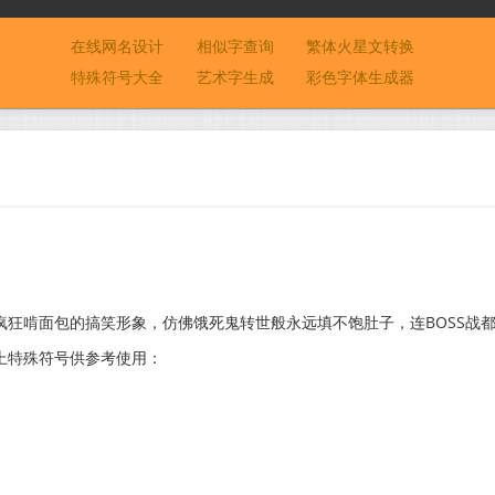
在线网名设计
相似字查询
繁体火星文转换
特殊符号大全
艺术字生成
彩色字体生成器
狂啃面包的搞笑形象，仿佛饿死鬼转世般永远填不饱肚子，连BOSS战
加上特殊符号供参考使用：