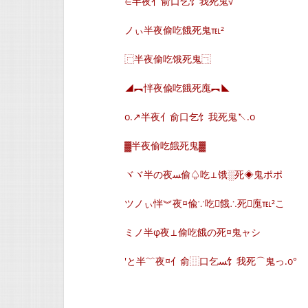
∈半夜亻俞口乞饣我死鬼√
ノぃ半夜偷吃餓死鬼℡²
⿸半夜偷吃饿死鬼⿹
◢︻怑夜偸吃餓死廆︻◣
o.↗半夜亻俞口乞饣我死鬼↖.o
▓半夜偷吃餓死鬼▓
ヾヾ半の夜ﺴ偷♤吃⊥饿░死◈鬼ポポ
ツノぃ怑︾夜¤偸∵吃餓∴死廆℡²こ
ミノ半φ夜⊥偷吃餓の死¤鬼ャシ
′と半﹌夜¤亻俞⿲口乞ﺴ饣我死⌒鬼っ.o°