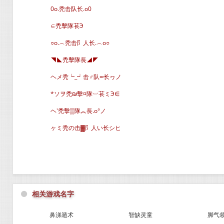
0o.秃击队长.o0
∈禿擊隊苌Э
○o.︵秃击阝人长.︵o○
◥◣禿擊隊長◢◤
ヘメ秃┕_┙击♂队∞长ヮノ
*ソヲ禿₪擊¤隊︺苌ミЭ∈
ヘ′禿擊▒隊︽長.o°ノ
ヶミ秃の击▓阝人い长シヒ
⚫
相关游戏名字
鼻涕遁术
智缺灵童
脚气