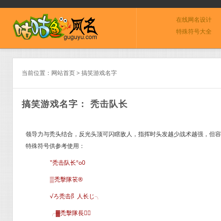
在线网名设计
特殊符号大全
当前位置：
网站首页
>
搞笑游戏名字
搞笑游戏名字： 秃击队长
领导力与秃头结合，反光头顶可闪瞎敌人，指挥时头发越少战术越强，但容易
特殊符号供参考使用：
″秃击队长°o0
▒禿擊隊苌®
√ろ秃击阝人长じ╮
╭▓禿擊隊長∈