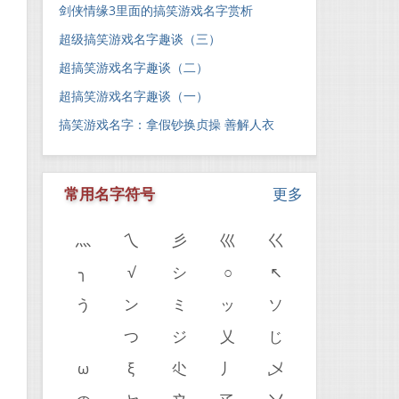
剑侠情缘3里面的搞笑游戏名字赏析
超级搞笑游戏名字趣谈（三）
超搞笑游戏名字趣谈（二）
超搞笑游戏名字趣谈（一）
搞笑游戏名字：拿假钞换贞操 善解人衣
常用名字符号
更多
灬
乀
彡
巛
巜
╮
√
シ
○
↖
う
ン
ミ
ッ
ソ
ゝ
つ
ジ
乂
じ
ω
ξ
尐
丿
乄
。