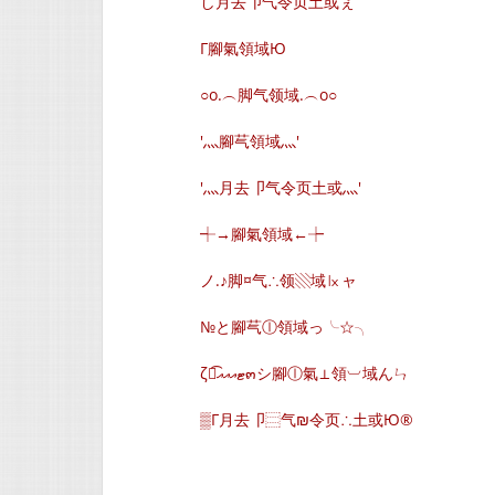
し月去卩气令页土或ぇ
Г腳氣領域Ю
○o.︵脚气领域.︵o○
′灬腳芞領域灬′
′灬月去卩气令页土或灬′
┽→腳氣領域←┾
ノ.♪脚¤气∴领▧域㏓ャ
№と腳芞ⓛ領域っ╰☆╮
ζั͡ޓއއއ๓シ腳ⓛ氣⊥領︺域んㄣ
▒Г月去卩⿳气₪令页∴土或Ю®