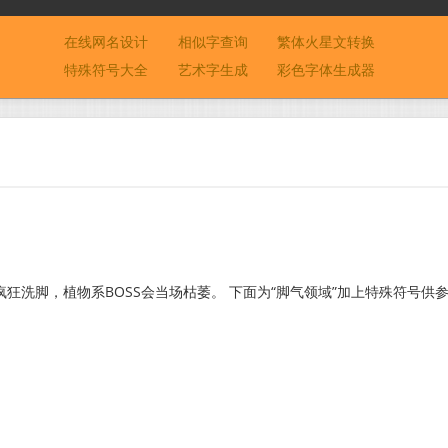
在线网名设计
相似字查询
繁体火星文转换
特殊符号大全
艺术字生成
彩色字体生成器
狂洗脚，植物系BOSS会当场枯萎。 下面为“脚气领域”加上特殊符号供