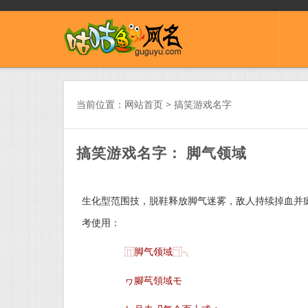
当前位置：
网站首页
>
搞笑游戏名字
搞笑游戏名字： 脚气领域
生化型范围技，脱鞋释放脚气迷雾，敌人持续掉血并疯
考使用：
⿵脚气领域⿹╮
ヮ腳芞領域モ