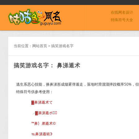
在线网名设计
特殊符号大全
当前位置：
网站首页
>
搞笑游戏名字
搞笑游戏名字： 鼻涕遁术
逃生系恶心技能，擤鼻涕形成烟雾弹遁走，落地时滑溜溜摔跤概率50%，但
特殊符号供参考使用：
▓鼻涕遁术て
╭▓濞涕遁ポ∈
™鼻氵弟遁术©
℡鼻涕遁術Э