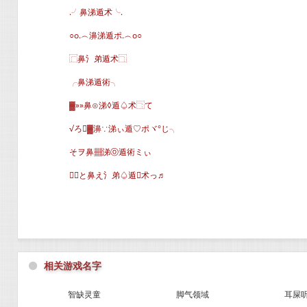
.╯鼻涕遁术╰.
○o.︵濞涕遁ポ.︵o○
⿸鼻氵弟遁术⿹
╭鼻涕遁術╮
▓»»鼻⊙涕◊遁♤术⿹て
√ろ▓濞∵涕ぃ遁♡ポヾ°じ╮
そヲ鼻▦涕ⓞ遁術ミぃ
╭と鼻え氵弟♤遁术っ♬
⚫
相关游戏名字
智缺灵童
脚气领域
耳屎