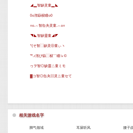
◢▂智缺灵童▂◣
0o潪蒛棂瞳o0
○o.︵智缶夬灵童.︵o○
◥◣智缺靈童◢◤
°{そ智⿵缺灵ⓞ童ぃヽ
™.♪潪ぴ蒛⿵棂﹌瞳㏓©
ヮヲ智◎缺靈△童ミモ
▓コ智◎缶夬▥灵ニ童セて
⚫
相关游戏名字
脚气领域
耳屎听风
腰子