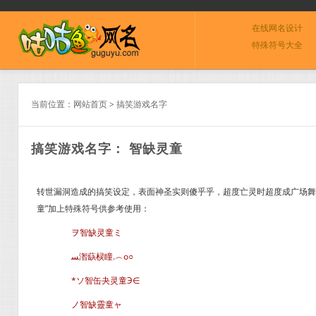
在线网名设计
特殊符号大全
当前位置：
网站首页
>
搞笑游戏名字
搞笑游戏名字： 智缺灵童
转世漏洞造成的搞笑设定，表面神圣实则傻乎乎，超度亡灵时超度成广场舞
童”加上特殊符号供参考使用：
ヲ智缺灵童ミ
ﺴ潪蒛棂瞳.︵o○
*ソ智缶夬灵童Э∈
ノ智缺靈童ャ