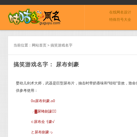
在线网名设计
特殊符号大全
当前位置：
网站首页
>
搞笑游戏名字
搞笑游戏名字： 尿布剑豪
婴幼儿剑术大师，武器是巨型尿布片，抽击时带奶香味和“哇哇”音效，致命但
供参考使用：
0o尿布剑豪.o0
╭▓尿咘劍譹∈
∈尿布佥刂豪√
と尿布劍豪っ