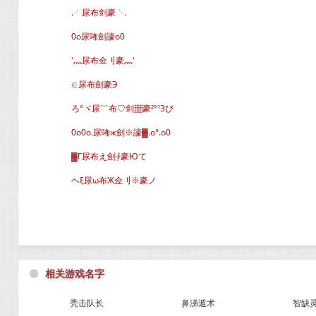
.╯尿布剑豪╰.
0o尿咘劍譹o0
′灬尿布佥刂豪灬′
∈尿布劍豪Э
ろ°ヾ尿﹌布♡剑▦豪²º¹3び
0o0o.尿咘ж劍※譹▓.o°.o0
▓Г尿布え劍∮豪Юて
ヘξ尿ω布Ж佥刂※豪ノ
⚫
相关游戏名字
秃击队长
鼻涕遁术
智缺