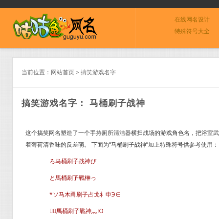
在线网名设计
特殊符号大全
当前位置：
网站首页
>
搞笑游戏名字
搞笑游戏名字： 马桶刷子战神
这个搞笑网名塑造了一个手持厕所清洁器横扫战场的游戏角色名，把浴室武
着薄荷清香味的反差萌。 下面为“马桶刷子战神”加上特殊符号供参考使用：
ろ马桶刷子战神び
と馬桶刷孒戰榊っ
*ソ马木甬刷子占戈礻申Э∈
╭馬桶刷子戰神灬Ю