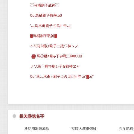
⿸马桶刷子战神⿹
0o.馬桶刷孒戰榊.o0
′灬马木甬刷子占戈礻申灬′
▓馬桶刷子戰神▓
ヘ°{马◊桶ぴ刷子⿳战♡神ヽノ
╭▓Г馬ⓛ桶¤刷φ孒큐戰⿵榊Ю∈
ノソ馬⌒桶㎯刷シ子₪戰神ヱャ
0o.′马︽木甬♂刷子♤占戈▧礻申.o°▓.o°
⚫
相关游戏名字
放屁崩出隐藏款
抠脚大叔求锦鲤
五斤肥肉