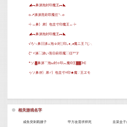
◢︻鼻涕泡封印魔王︻◣
o.↗濞涕萢葑茚魇仼↖.o
┽→鼻氵弟氵包圭寸印魔王←┾
◢︻鼻涕泡封印魔王︻◣
√ろㄣ鼻▥涕⊥泡☺封░印｡◕‿◕魔ニ王 ?じ╮
ζ°ヾ濞⿺涕い萢ⓞ葑茚魇⿳仼²º¹3′
*ソ.▓鼻涕﹌泡ω封⊙印︽魔Θ王▓▓Э∈
ヮソ鼻큐氵弟♂氵包圭寸¤印★魔∵王ヱモ
⚫
相关游戏名字
咸鱼突刺戳腰子
甲方改需求猝死
韭菜盒子