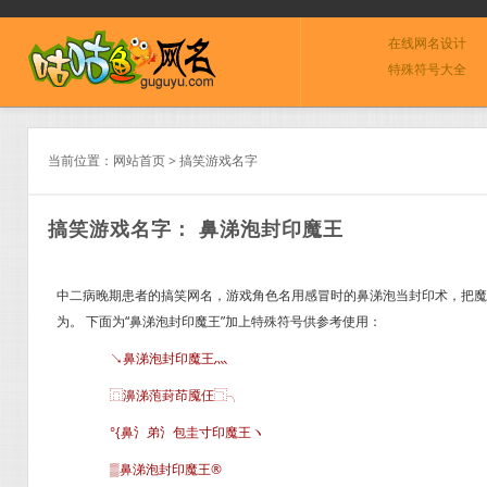
在线网名设计
特殊符号大全
当前位置：
网站首页
>
搞笑游戏名字
搞笑游戏名字： 鼻涕泡封印魔王
中二病晚期患者的搞笑网名，游戏角色名用感冒时的鼻涕泡当封印术，把魔
为。 下面为“鼻涕泡封印魔王”加上特殊符号供参考使用：
↘鼻涕泡封印魔王灬
⿵濞涕萢葑茚魇仼⿹╮
°{鼻氵弟氵包圭寸印魔王ヽ
▒鼻涕泡封印魔王®