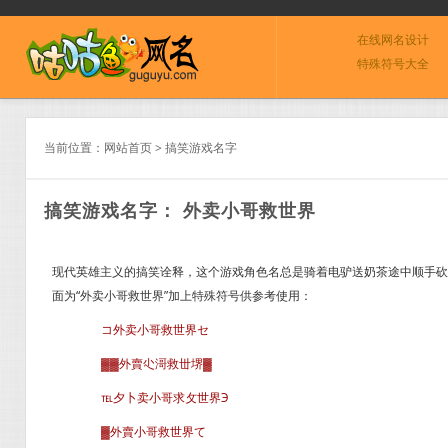
在线网名设计
特殊符号大全
当前位置：
网站首页
>
搞笑游戏名字
搞笑游戏名字： 外卖小哥救世界
现代英雄主义的搞笑诠释，这个游戏角色名总是骑着电驴送奶茶途中顺手砍
面为“外卖小哥救世界”加上特殊符号供参考使用：
コ外卖小哥救世界セ
▓▓外賣尐滒救丗堺▓
℡夕卜卖小哥求攵世界Э
▓外賣小哥救世界て