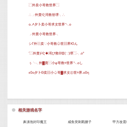
⿸外卖小哥救世界⿹
∴╭外賣尐滒救丗堺╮∴
o.↗夕卜卖小哥求攵世界↖.o
╭外賣小哥救世界╮
シГ外▧卖∵小哥救♧世▥界Юん
′⿵外賣∮尐◈滒ぴ救Θ丗(∵)堺⿹╮.o°
ぅ╰╮外▓賣⿳小φ哥救¤世界↖.oし
ε0o夕卜Θ卖▥小♤哥▓求攵㊣世¤界.o0η
⚫
相关游戏名字
鼻涕泡封印魔王
咸鱼突刺戳腰子
甲方改需