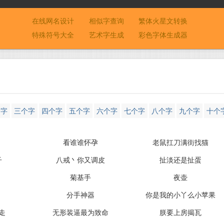
在线网名设计
相似字查询
繁体火星文转换
特殊符号大全
艺术字生成
彩色字体生成器
个字
三个字
四个字
五个字
六个字
七个字
八个字
九个字
十个
看谁谁怀孕
老鼠扛刀满街找猫
子
八戒丶你又调皮
扯淡还是扯蛋
菊基手
夜壶
分手神器
你是我的小丫么小苹果
走
无形装逼最为致命
朕要上房揭瓦