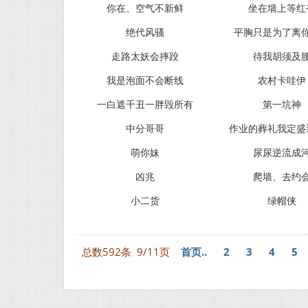
你在、空气不新鲜
坐在墙上等红
绝代风骚
平胸只是为了离
走路太妖会摔跤
待我胡须及
我是泡面不会断线
农村卡哇伊
一白遮千丑一胖毁所有
第一坑神
中分哥哥
作业的葬礼我定盛
萌你妹
尿尿逆流成
凶兆
爬墙、去约
小二货
绿帽侠
总数592条
9/11页
首页..
2
3
4
5