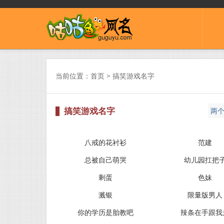
当前位置：
首页
> 搞笑游戏名字
搞笑游戏名字
两
0
八戒的花衬衫
范建
总被自己萌哭
幼儿园扛把
剩蛋
色妹
溅银
限量版男人
你的学历是胎教吧
辣条在手跟我