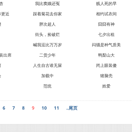
杏
我比窦娥还冤
贱人死的早
你更近
踩着菊花去你家
相约试衣间
腰
胖次超人
囧囧有神
街头，捡破烂
七夕出租
喊我逗比万万岁
闷骚是种气质美
装出席
二货少年
鸭梨山大
河
人生自古谁无屎
闭上眼装傻
会
加载中
猪脑壳
范统
姓爱
6
7
8
9
10
11
..尾页