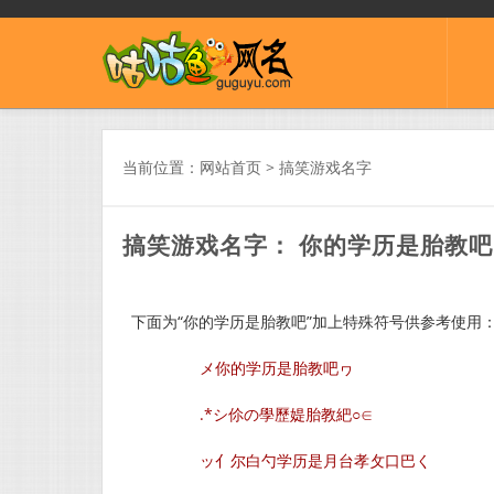
当前位置：
网站首页
>
搞笑游戏名字
搞笑游戏名字： 你的学历是胎教吧
下面为“你的学历是胎教吧”加上特殊符号供参考使用
メ你的学历是胎教吧ヮ
.*シ伱の學歷媞胎教紦○∈
ッ亻尔白勺学历是月台孝攵口巴く