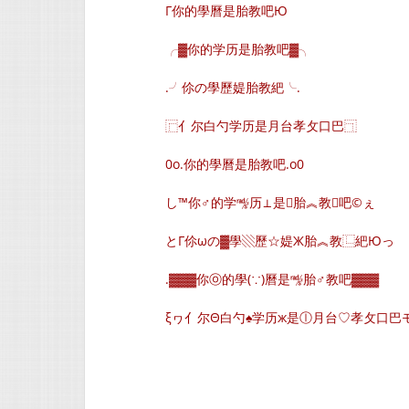
Г你的學曆是胎教吧Ю
╭▓你的学历是胎教吧▓╮
.╯伱の學歷媞胎教紦╰.
⿸亻尔白勺学历是月台孝攵口巴⿹
0o.你的學曆是胎教吧.o0
し™你♂的学㎯历⊥是胎︽教吧©ぇ
とГ伱ωの▓學▧歷☆媞Ж胎︽教⿺紦Юっ
.▓▓▓你ⓞ的學(∵)曆是㎯胎♂教吧▓▓▓
ξヮ亻尔Θ白勺♠学历ж是ⓛ月台♡孝攵口巴