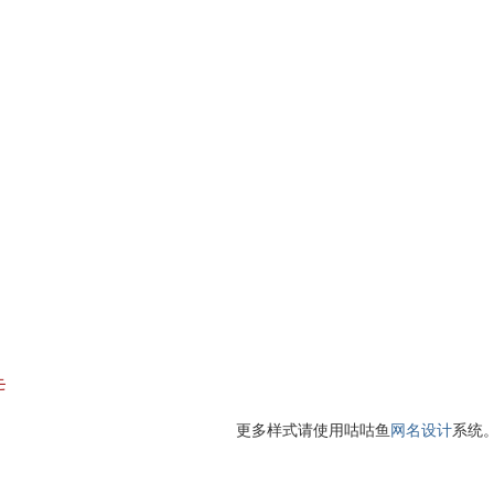
モ
更多样式请使用咕咕鱼
网名设计
系统