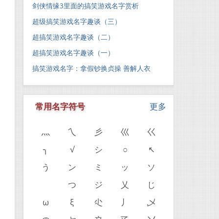
剑侠情缘3里面的搞笑游戏名字赏析
超级搞笑游戏名字趣谈（三）
超搞笑游戏名字趣谈（二）
超搞笑游戏名字趣谈（一）
搞笑游戏名字：拿假钞换贞操 善解人衣
常用名字符号
更多
灬
乀
彡
巛
巜
╮
√
シ
○
↖
う
ン
ミ
ッ
ソ
ゝ
つ
ジ
乂
じ
。
ω
ξ
尐
丿
乄