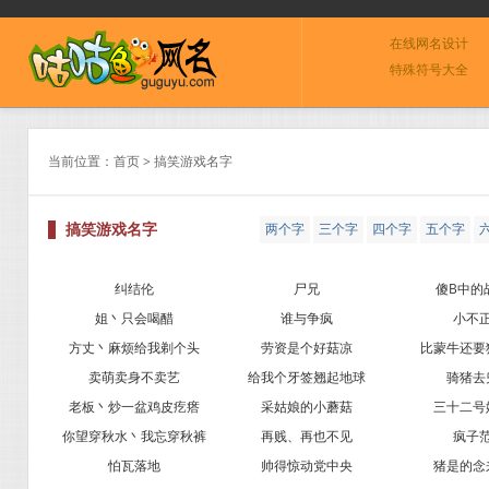
在线网名设计
特殊符号大全
当前位置：
首页
> 搞笑游戏名字
搞笑游戏名字
两个字
三个字
四个字
五个字
0
纠结伦
尸兄
傻B中的
姐丶只会喝醋
谁与争疯
小不
方丈丶麻烦给我剃个头
劳资是个好菇凉
比蒙牛还要
卖萌卖身不卖艺
给我个牙签翘起地球
骑猪去
老板丶炒一盆鸡皮疙瘩
采姑娘的小蘑菇
三十二号
你望穿秋水丶我忘穿秋裤
再贱、再也不见
疯子
怕瓦落地
帅得惊动党中央
猪是的念