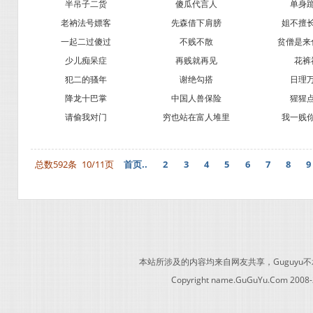
半吊子二货
傻瓜代言人
单身
老衲法号嫖客
先森借下肩膀
姐不擅
一起二过傻过
不贱不散
贫僧是来
少儿痴呆症
再贱就再见
花裤
犯二的骚年
谢绝勾搭
日理
降龙十巴掌
中国人兽保险
猩猩
请偷我对门
穷也站在富人堆里
我一贱
总数592条
10/11页
首页..
2
3
4
5
6
7
8
9
本站所涉及的内容均来自网友共享，Guguy
Copyright name.GuGuYu.Com 