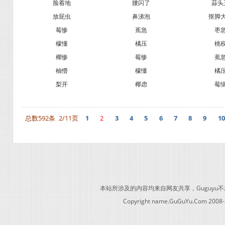
脸着地
腰闪了
蒜头
放屁虫
鼻涕泡
抠脚
莓惨
蕉急
枣
檬懂
橘压
桃
椰惨
莓惨
蕉
柚懵
檬懂
橘
梨开
椰虑
莓
总数592条
2/11页
1
2
3
4
5
6
7
8
9
10
本站所涉及的内容均来自网友共享，Guguy
Copyright name.GuGuYu.Com 