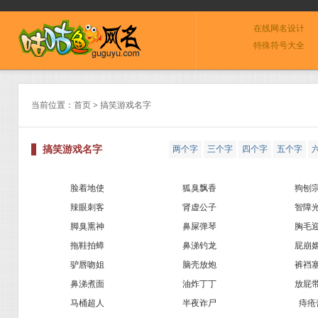
在线网名设计
特殊符号大全
当前位置：
首页
> 搞笑游戏名字
搞笑游戏名字
两个字
三个字
四个字
五个字
0
脸着地使
狐臭飘香
狗刨
辣眼刺客
肾虚公子
智障
脚臭熏神
鼻屎弹琴
胸毛
拖鞋拍蟑
鼻涕钓龙
屁崩
驴唇吻姐
脑壳放炮
裤裆
鼻涕煮面
油炸丁丁
放屁
马桶超人
半夜诈尸
痔疮