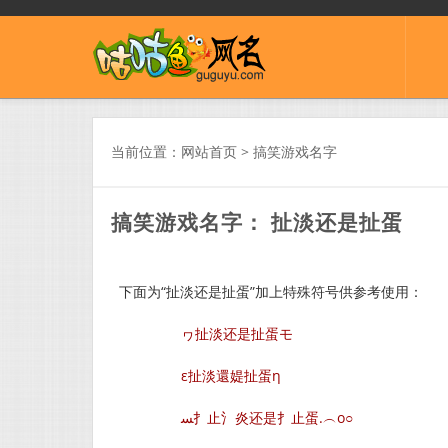
当前位置：
网站首页
>
搞笑游戏名字
搞笑游戏名字： 扯淡还是扯蛋
下面为“扯淡还是扯蛋”加上特殊符号供参考使用：
ヮ扯淡还是扯蛋モ
ε扯淡還媞扯蛋η
ﺴ扌止氵炎还是扌止蛋.︵o○