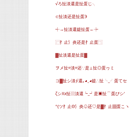
√ろ扯淡還是扯蛋じ╮
∈扯淡还是扯蛋Э
┽→扯淡還媞扯蛋←┾
⿸扌止氵炎还是扌止蛋⿹
▓扯淡還是扯蛋▓
ヲメ扯¤淡¤还∵是⊥扯◎蛋ヮミ
コ▓扯シ淡∮還｡◕‿◕媞∴扯╰_╯蛋てセ
ζシXx扯▧淡還┕_┙是▣扯⌒蛋びシ′
°{ツ扌止Θ氵炎♧还♡是▓扌止▦蛋こヽ