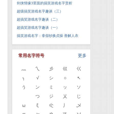
剑侠情缘3里面的搞笑游戏名字赏析
超级搞笑游戏名字趣谈（三）
超搞笑游戏名字趣谈（二）
超搞笑游戏名字趣谈（一）
搞笑游戏名字：拿假钞换贞操 善解人衣
常用名字符号
更多
灬
乀
彡
巛
巜
╮
√
シ
○
↖
う
ン
ミ
ッ
ソ
ゝ
つ
ジ
乂
じ
。
ω
ξ
尐
丿
乄