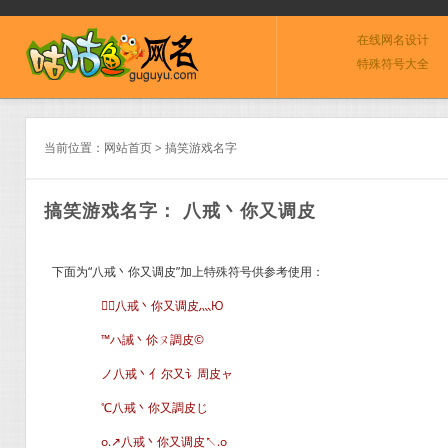
在线网名设计
特殊符号大全
当前位置：
网站首页
>
搞笑游戏名字
搞笑游戏名字： 八戒丶你又调皮
下面为“八戒丶你又调皮”加上特殊符号供参考使用：
╭八戒丶你又调皮灬Ю
™ハ誡丶伱ㄡ調皮©
ノ八戒丶亻尔又讠周皮ャ
℃八戒丶你又調皮じ
o.↗八戒丶你又调皮↖.o