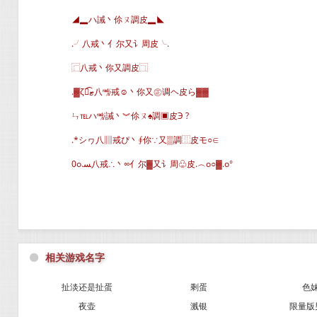
◢▂ハ誡丶伱ㄡ調皮▂◣
.╯八戒丶亻尔又讠周皮╰.
⿸八戒丶你又調皮⿹
.▓ζั͡ޓ八㎯戒☺丶你又㊣调ヘ皮ら▓▓
ㄣ℡ハ㎯誡丶︾伱ㄡ♠調▣皮Э ?
.*シヮ八▥戒ぴ丶∮你∵又▒調⿲皮モ○∈
0o.ﺴ八戒∴丶∞亻尔▓又讠周♧皮.︵o○▓.o°
⚫
相关游戏名字
扯淡还是扯蛋
剩蛋
色
夜壶
溅银
限量版