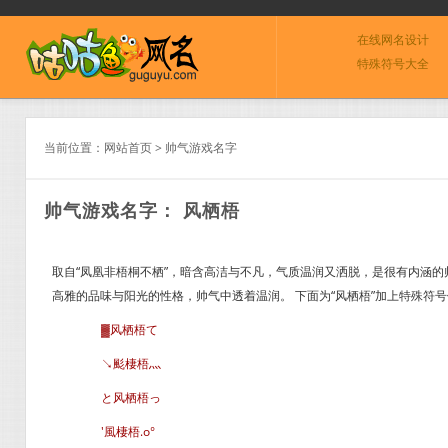
在线网名设计
特殊符号大全
当前位置：
网站首页
>
帅气游戏名字
帅气游戏名字： 风栖梧
取自“凤凰非梧桐不栖”，暗含高洁与不凡，气质温润又洒脱，是很有内涵
高雅的品味与阳光的性格，帅气中透着温润。 下面为“风栖梧”加上特殊符
▓风栖梧て
↘颩棲梧灬
と风栖梧っ
′風棲梧.o°