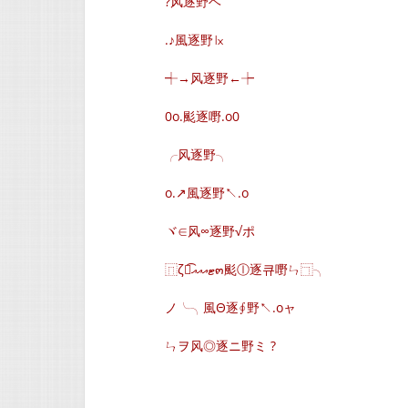
?风逐野ヘ
.♪風逐野㏓
┽→风逐野←┾
0o.颩逐嘢.o0
╭风逐野╮
o.↗風逐野↖.o
ヾ∈风∞逐野√ポ
⿵ζั͡ޓއއއ๓颩ⓛ逐큐嘢ㄣ⿹╮
ノ╰╮風Θ逐∮野↖.oャ
ㄣヲ风◎逐ニ野ミ ?