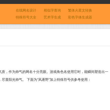
在线网名设计
相似字查询
繁体火星文转换
特殊符号大全
艺术字生成
彩色字体生成器
气质，作为帅气的网名十分亮眼。游戏角色名使用它时，能瞬间塑造出一
尽显阳光帅气。 下面为“风逐野”加上特殊符号供参考使用：