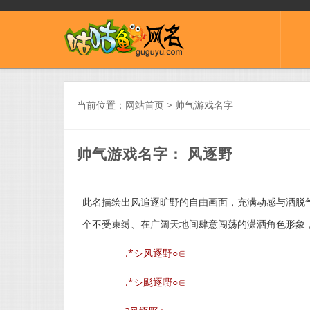
当前位置：
网站首页
>
帅气游戏名字
帅气游戏名字： 风逐野
此名描绘出风追逐旷野的自由画面，充满动感与洒脱
个不受束缚、在广阔天地间肆意闯荡的潇洒角色形象，
.*シ风逐野○∈
.*シ颩逐嘢○∈