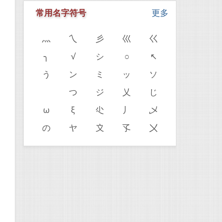
常用名字符号
更多
灬
乀
彡
巛
巜
╮
√
シ
○
↖
う
ン
ミ
ッ
ソ
ゝ
つ
ジ
乂
じ
ω
ξ
尐
丿
乄
の
ヤ
〩
孓
〤
。