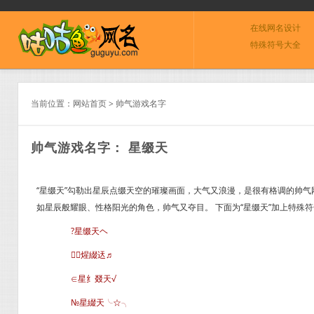
在线网名设计
特殊符号大全
当前位置：
网站首页
>
帅气游戏名字
帅气游戏名字： 星缀天
“星缀天”勾勒出星辰点缀天空的璀璨画面，大气又浪漫，是很有格调的帅
如星辰般耀眼、性格阳光的角色，帅气又夺目。 下面为“星缀天”加上特殊
?星缀天ヘ
╭煋綴迗♬
∈星纟叕天√
№星綴天╰☆╮