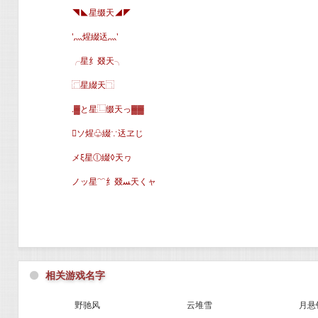
◥◣星缀天◢◤
′灬煋綴迗灬′
╭星纟叕天╮
⿸星綴天⿹
.▓と星⿺缀天っ▓▓
ソ煋♧綴∵迗ヱじ
メξ星ⓛ綴◊天ヮ
ノッ星﹌纟叕ﺴ天くャ
⚫
相关游戏名字
野驰风
云堆雪
月悬