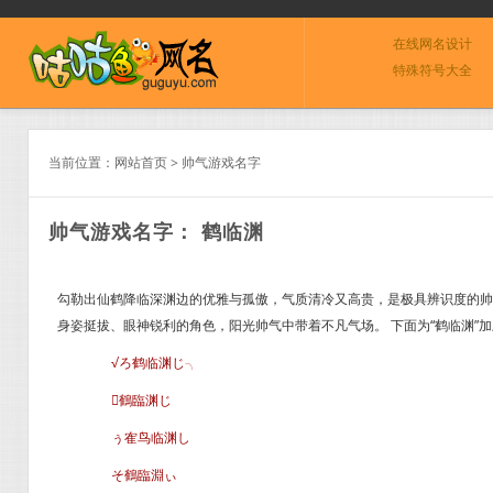
在线网名设计
特殊符号大全
当前位置：
网站首页
>
帅气游戏名字
帅气游戏名字： 鹤临渊
勾勒出仙鹤降临深渊边的优雅与孤傲，气质清冷又高贵，是极具辨识度的帅
身姿挺拔、眼神锐利的角色，阳光帅气中带着不凡气场。 下面为“鹤临渊”
√ろ鹤临渊じ╮
鶴臨渊じ
ぅ隺鸟临渊し
そ鶴臨淵ぃ