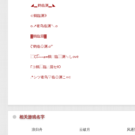
◢▂鹤临渊▂◣
∈鶴臨渊Э
o.↗隺鸟临渊↖.o
▓鶴臨淵▓
ζ′鹤临♧渊.o°′
⿸ζั͡ޓއއއ๓鶴∵臨⿲渊ㄣしovё
Гコ鶴⿺臨∴淵セЮ
.*シツ隺鸟▽临♧渊こ○∈
⚫
相关游戏名字
浪归舟
云破月
风逐