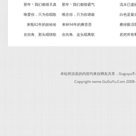
那年丶我们都很天真
那年丶我们都很霸气
流水已逝
唯爱你，只为你唱歌
唯念你，只为你谱曲
白色是最
来瓶82年的娃哈哈
来杯94年的爽歪歪
擦掉眼泪
在街角、那头唱情歌
在街角、这头唱离歌
若把所有
本站所涉及的内容均来自网友共享，Guguy
Copyright name.GuGuYu.Com 