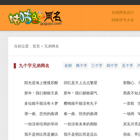
在线网名设计
特殊符号大全
当前位置：
首页
> 兄弟网名
九个字兄弟网名
全部
两个字
三个字
四个字
五个字
o
阳光是海上慢慢苏醒
回忆是天上点点繁星
那颗心、
那年丶我们都狠天真
那年丶我们都狠霸气
黑夜不知
多拉能不能没有Ａ梦
樱桃能不能没有丸子
一首歌゛
谱一曲、悲伤的曲调
奏一曲、忧伤的曲调
一场雨゛
一份没有结局的等待
一份没有未来的期盼
其实月亮
我不是帅比而是傻比
我不是萌比而是逗比
宿命、早