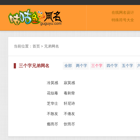
在线网名设计
特殊符号大全
当前位置：
首页
> 兄弟网名
三个字兄弟网名
全部
两个字
三个字
四个字
五个字
o
冷莫感
寂莫感
花似毒
毒刺骨
芝华士
轩尼诗
不散友
不倦友
瘾而尽
饮而尽