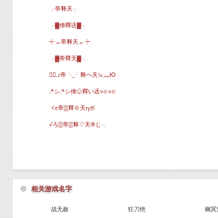
╭帝释天╮
╭▓偙釋迗▓╮
┽→帝释天←┾
╭▓帝釋天▓╮
╭.♪帝╰_╯释ヘ天㏓灬Ю
.*シ.*シ偙♧釋い迗○∈○∈
ヾε帝▒釋※天ηポ
√ろ▒帝▒释▽天®じ╮
⚫
相关游戏名字
战无赦
狂刀绝
幽冥