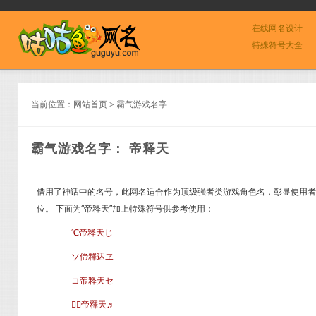
在线网名设计
特殊符号大全
当前位置：
网站首页
>
霸气游戏名字
霸气游戏名字： 帝释天
借用了神话中的名号，此网名适合作为顶级强者类游戏角色名，彰显使用者
位。 下面为“帝释天”加上特殊符号供参考使用：
℃帝释天じ
ソ偙釋迗ヱ
コ帝释天セ
╭帝釋天♬