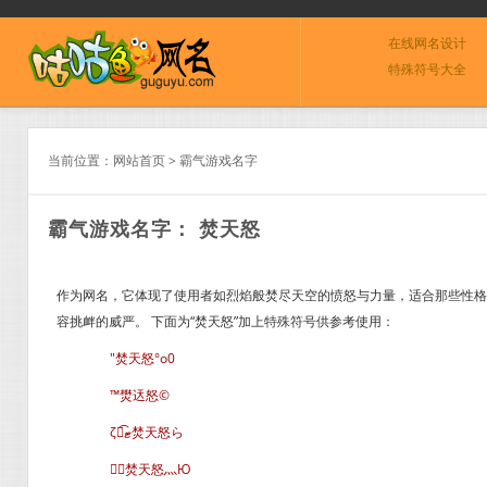
在线网名设计
特殊符号大全
当前位置：
网站首页
>
霸气游戏名字
霸气游戏名字： 焚天怒
作为网名，它体现了使用者如烈焰般焚尽天空的愤怒与力量，适合那些性格
容挑衅的威严。 下面为“焚天怒”加上特殊符号供参考使用：
″焚天怒°o0
™燓迗怒©
ζั͡ޓ焚天怒ら
╭焚天怒灬Ю