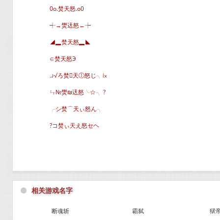
0o.焚天怒.o0
┽→燓迗怒←┾
◢▂焚天怒▂◣
∈焚天怒Э
.♪√ろ焚天ⓛ怒じ╮㏓
ㄣ№燓₪迗怒╰☆╮ ?
╭シ焚⌒天ぃ怒ん╮
?コ焚ぃ天え怒セヘ
⚫
相关游戏名字
断魂斩
霸弑
狱