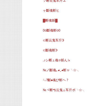
ソ断云鬼车斤ヱ
ヶ斷魂斬ヒ
▓断魂斩▓
0o斷魂斬o0
∈断云鬼车斤Э
∈斷魂斬Э
.♪シ断⊥魂⊙斩ん㏓
№ノ斷魂｡◕‿◕斬ャ╰☆╮
ㄣ?斷♠魂ぴ斬ヘ ?
№ヾ断㎯云鬼⊥车斤ポ╰☆╮