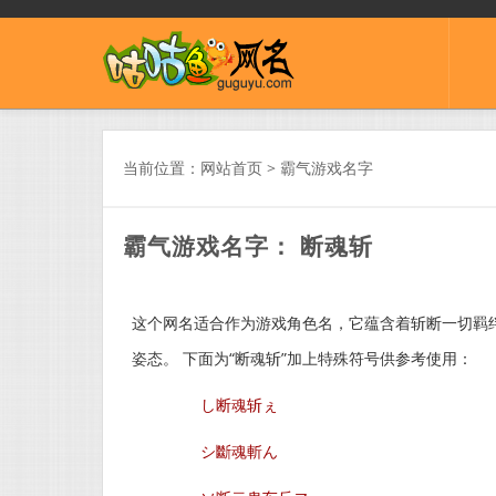
当前位置：
网站首页
>
霸气游戏名字
霸气游戏名字： 断魂斩
这个网名适合作为游戏角色名，它蕴含着斩断一切羁
姿态。 下面为“断魂斩”加上特殊符号供参考使用：
し断魂斩ぇ
シ斷魂斬ん