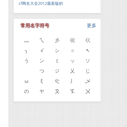
cf网名大全2012最新版的
常用名字符号
更多
灬
乀
彡
巛
巜
╮
√
シ
○
↖
う
ン
ミ
ッ
ソ
ゝ
つ
ジ
乂
じ
ω
ξ
尐
丿
乄
の
ヤ
〩
孓
〤
。