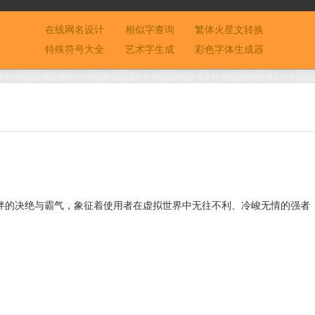
在线网名设计
相似字查询
繁体火星文转换
特殊符号大全
艺术字生成
彩色字体生成器
绊的决绝与霸气，象征着使用者在虚拟世界中无往不利、冷峻无情的强者