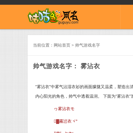
当前位置：
网站首页
>
帅气游戏名字
帅气游戏名字： 雾沾衣
“雾沾衣”中雾气沾湿衣衫的画面朦胧又温柔，塑造出
内心阳光的角色，帅气中透着温润。 下面为“雾沾衣
ヮ雾沾衣モ
▓霧惉衣ヾ°