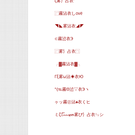
ζ雾氵占衣′
⿸霧沾衣しovё
◥◣雾沾衣◢◤
∈霧惉衣Э
⿸雾氵占衣⿹
╭▓霧沾衣▓╮
Гξ雾ω沾◈衣Ю
°{℡霧Θ惉▽衣Эヽ
ヶッ霧㊣沾♠衣くヒ
ミζั͡ޓއއއ๓雾ぴ氵占衣ㄣシ