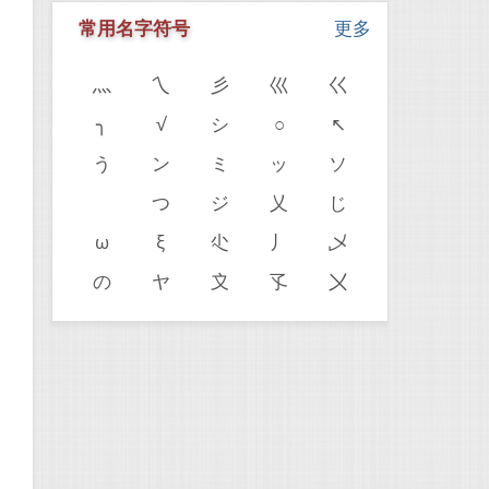
常用名字符号
更多
灬
乀
彡
巛
巜
╮
√
シ
○
↖
う
ン
ミ
ッ
ソ
ゝ
つ
ジ
乂
じ
ω
ξ
尐
丿
乄
の
ヤ
〩
孓
〤
。