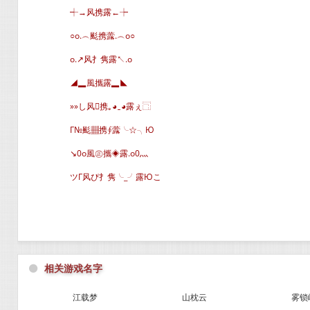
┽→风携露←┾
○o.︵颩携虂.︵o○
o.↗风扌隽露↖.o
◢▂風攜露▂◣
»»し风携｡◕‿◕露ぇ⿹
Г№颩▦携∮虂╰☆╮Ю
↘0o風㊣攜◈露.o0灬
ツГ风ぴ扌隽╰_╯露Юこ
⚫
相关游戏名字
江载梦
山枕云
雾锁