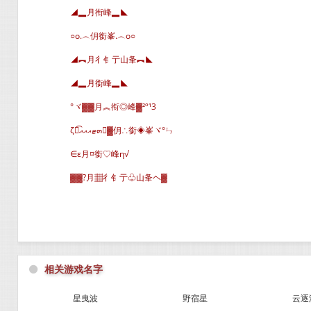
◢▂月衔峰▂◣
○o.︵仴銜峯.︵o○
◢︻月彳钅亍山夆︻◣
◢▂月銜峰▂◣
°ヾ▓▓月︽衔◎峰▓²º¹3
ζั͡ޓއއއ๓▓仴∴銜◈峯ヾ°ㄣ
∈ε月¤銜♡峰η√
▓▓?月▦彳钅亍♧山夆ヘ▓
⚫
相关游戏名字
星曳波
野宿星
云逐