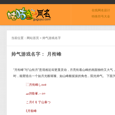
在线网名设计
特殊符号大全
当前位置：
网站首页
>
帅气游戏名字
帅气游戏名字： 月衔峰
“月衔峰”与“山衔月”意境相近却更显灵动，月亮衔着山峰的画面独特又大
时，能塑造出一个如月光般璀璨、如山峰般挺拔的角色，阳光帅气。 下面为
⿸月衔峰しovё
ﺴ仴銜峯.︵o○
こ月彳钅亍山夆つ
ξ月銜峰